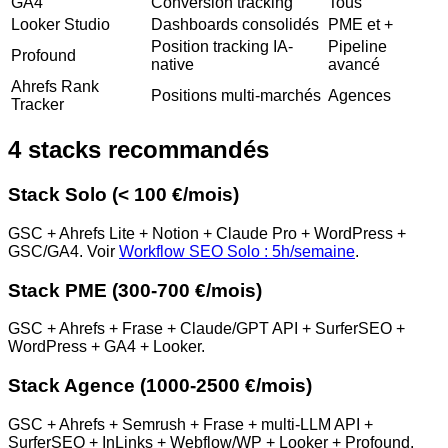
GA4
Conversion tracking
Tous
Looker Studio
Dashboards consolidés
PME et +
Position tracking IA-
Pipeline
Profound
native
avancé
Ahrefs Rank
Positions multi-marchés
Agences
Tracker
4 stacks recommandés
Stack Solo (< 100 €/mois)
GSC + Ahrefs Lite + Notion + Claude Pro + WordPress +
GSC/GA4. Voir
Workflow SEO Solo : 5h/semaine
.
Stack PME (300-700 €/mois)
GSC + Ahrefs + Frase + Claude/GPT API + SurferSEO +
WordPress + GA4 + Looker.
Stack Agence (1000-2500 €/mois)
GSC + Ahrefs + Semrush + Frase + multi-LLM API +
SurferSEO + InLinks + Webflow/WP + Looker + Profound.