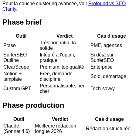
Pour la couche clustering avancée, voir
Profound vs SEO
Clarity
.
Phase brief
Outil
Verdict
Cas d'usage
Très bon ratio, IA
Frase
PME, agences
solide
SurferSEO
Intégré à l'optim,
Si déjà sur
Outline
pratique
SurferSEO
ClearScope
Premium, top qualité
Enterprise
Notion +
Free, demande
Solo, démarrage
template
discipline
Personnalisable, peu
Custom GPT
Tech-savvy
cher
Phase production
Outil
Verdict
Cas d'usage
Claude
Meilleure rédaction
Rédaction structurée
(Sonnet 4.6)
longue 2026