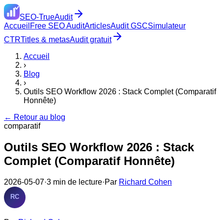
SEO-True
Audit
Accueil
Free SEO Audit
Articles
Audit GSC
Simulateur
CTR
Titles & metas
Audit gratuit
Accueil
›
Blog
›
Outils SEO Workflow 2026 : Stack Complet (Comparatif
Honnête)
←
Retour au blog
comparatif
Outils SEO Workflow 2026 : Stack
Complet (Comparatif Honnête)
2026-05-07
·
3
min de lecture
·
Par
Richard Cohen