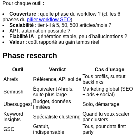
Pour chaque outil :
Couverture
: quelle phase du workflow ? (cf. les 6
phases du
pilier workflow SEO
)
Scalabilité
: tient-il à 5, 50, 500 articles/mois ?
API
: automation possible ?
Fiabilité IA
: génération stable, peu d'hallucinations ?
Valeur
: coût rapporté au gain temps réel
Phase research
Outil
Verdict
Cas d'usage
Tous profils, surtout
Ahrefs
Référence, API solide
backlinks
Équivalent Ahrefs,
Marketing global (SEO
Semrush
suite plus large
+ ads + social)
Budget, données
Ubersuggest
Solo, démarrage
limitées
Keyword
Quand tu veux scaler
Spécialiste clustering
Insights
par clusters
Gratuit,
Tous, pour data first
GSC
indispensable
party