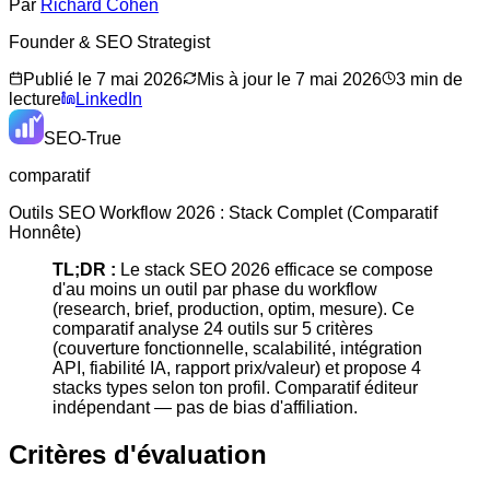
Par
Richard Cohen
Founder & SEO Strategist
Publié le
7 mai 2026
Mis à jour le
7 mai 2026
3
min de
lecture
LinkedIn
SEO-True
comparatif
Outils SEO Workflow 2026 : Stack Complet (Comparatif
Honnête)
TL;DR :
Le stack SEO 2026 efficace se compose
d'au moins un outil par phase du workflow
(research, brief, production, optim, mesure). Ce
comparatif analyse 24 outils sur 5 critères
(couverture fonctionnelle, scalabilité, intégration
API, fiabilité IA, rapport prix/valeur) et propose 4
stacks types selon ton profil. Comparatif éditeur
indépendant — pas de bias d'affiliation.
Critères d'évaluation