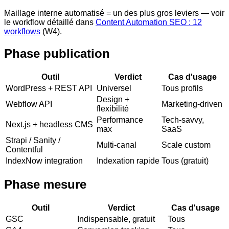
Maillage interne automatisé = un des plus gros leviers — voir
le workflow détaillé dans
Content Automation SEO : 12
workflows
(W4).
Phase publication
Outil
Verdict
Cas d'usage
WordPress + REST API
Universel
Tous profils
Design +
Webflow API
Marketing-driven
flexibilité
Performance
Tech-savvy,
Next.js + headless CMS
max
SaaS
Strapi / Sanity /
Multi-canal
Scale custom
Contentful
IndexNow integration
Indexation rapide
Tous (gratuit)
Phase mesure
Outil
Verdict
Cas d'usage
GSC
Indispensable, gratuit
Tous