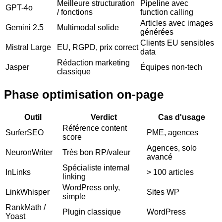
Meilleure structuration
Pipeline avec
GPT-4o
/ fonctions
function calling
Articles avec images
Gemini 2.5
Multimodal solide
générées
Clients EU sensibles
Mistral Large
EU, RGPD, prix correct
data
Rédaction marketing
Jasper
Équipes non-tech
classique
Phase optimisation on-page
Outil
Verdict
Cas d'usage
Référence content
SurferSEO
PME, agences
score
Agences, solo
NeuronWriter
Très bon RP/valeur
avancé
Spécialiste internal
InLinks
> 100 articles
linking
WordPress only,
LinkWhisper
Sites WP
simple
RankMath /
Plugin classique
WordPress
Yoast