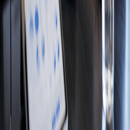
Bronnen & referenties
nldigitalgovernment.nl
tno.nl
pwc.nl
kpmg.com
RC
Richard Cohen
SEO-strateeg en AI-content specialist bij SEO-True. Focus
op controleerbare contentarchitectuur, autoriteit en
meertalige zoekstrategieën.
Gerelateerde artikelen
Internationale SEO Nederland: marktintroductie
2026-06-29
Nederlandse SEO-keywords: lokale intentie
2026-06-29